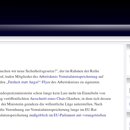
auchen wir neue Sicherheitsgesetze?", der im Rahmen der Reihe
nd, trafen Mitglieder des
Arbeitskreis Vorratsdatenspeicherung
auf
 den
„Freiheit statt Angst!“-Flyer
des Arbeitskreises zu signieren.
Bundesjustizministerin schon lange kein Laie mehr im Einnebeln von
ng veröffentlichten
Ausschnitt eines Chats
Glauben, in dem sich dessen
der Ministerin geradezu die willentliche Lüge unterstellen. Nach
ie die Verordnung zur Vorratsdatenspeicherung lange im EU-Rat
atsdatenspeicherung
maßgeblich im EU-Parlament mit vorangetrieben