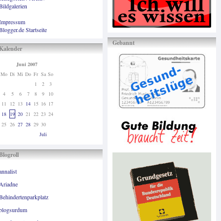
Bildgalerien
Impressum
Blogger.de Startseite
Gebannt
Kalender
Juni 2007
Mo
Di
Mi
Do
Fr
Sa
So
1
2
3
4
5
6
7
8
9
10
11
12
13
14
15
16
17
18
19
20
21
22
23
24
25
26
27
28
29
30
Juli
Blogroll
annalist
Ariadne
Behindertenparkplatz
blogsurdum