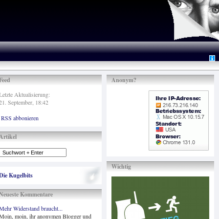
Feed
Anonym?
Letzte Aktualisierung:
21. September, 18:42
RSS abbonieren
Artikel
Wichtig
Die Kugelbits
Neueste Kommentare
Mehr Widerstand braucht...
Moin, moin, ihr anonymen Blogger und