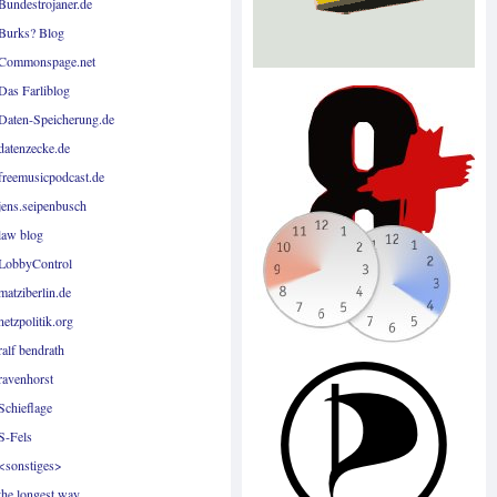
Bundestrojaner.de
Burks? Blog
Commonspage.net
Das Farliblog
Daten-Speicherung.de
datenzecke.de
freemusicpodcast.de
jens.seipenbusch
law blog
LobbyControl
matziberlin.de
netzpolitik.org
ralf bendrath
ravenhorst
Schieflage
S-Fels
<sonstiges>
the longest way...