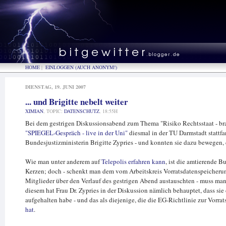
HOME
|
EINLOGGEN (AUCH ANONYM!)
DIENSTAG, 19. JUNI 2007
... und Brigitte nebelt weiter
XIMIAN
, TOPIC:
DATENSCHUTZ
, 18:55H
Bei dem gestrigen Diskussionsabend zum Thema "Risiko Rechtsstaat - br
"SPIEGEL-Gespräch - live in der Uni"
diesmal in der TU Darmstadt stattfa
Bundesjustizministerin Brigitte Zypries - und konnten sie dazu bewegen,
Wie man unter anderem auf
Telepolis erfahren kann
, ist die amtierende 
Kerzen; doch - schenkt man dem vom Arbeitskreis Vorratsdatenspeicheru
Mitglieder über den Verlauf des gestrigen Abend austauschten - muss man 
diesem hat Frau Dr. Zypries in der Diskussion nämlich behauptet, dass s
aufgehalten habe - und das als diejenige, die die EG-Richtlinie zur Vorr
hat
.