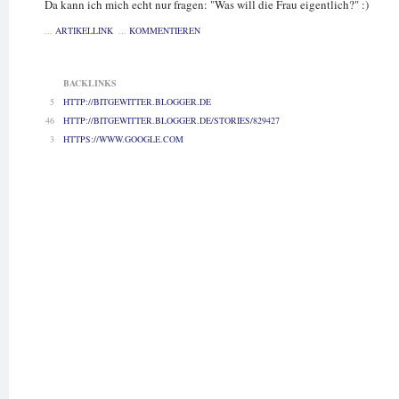
Da kann ich mich echt nur fragen: "Was will die Frau eigentlich?" :)
...
ARTIKELLINK
...
KOMMENTIEREN
BACKLINKS
5
HTTP://BITGEWITTER.BLOGGER.DE
46
HTTP://BITGEWITTER.BLOGGER.DE/STORIES/829427
3
HTTPS://WWW.GOOGLE.COM