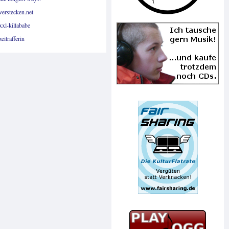
verstecken.net
xxl-killababe
zeitrafferin