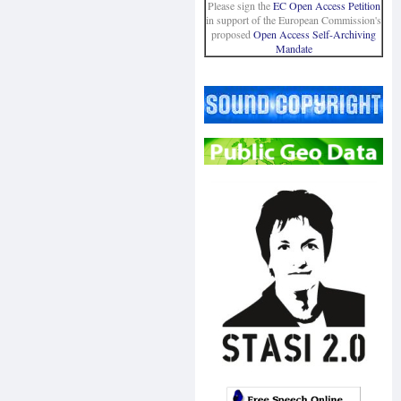
Please sign the
EC Open Access Petition
in support of the European Commission's
proposed
Open Access Self-Archiving
Mandate