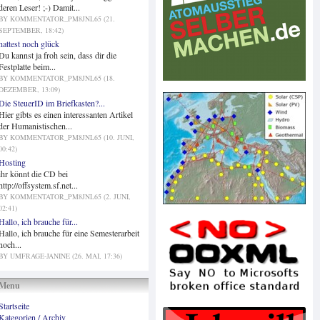
deren Leser! ;-) Damit...
BY KOMMENTATOR_PM8JNL65 (21.
SEPTEMBER, 18:42)
hattest noch glück
Du kannst ja froh sein, dass dir die
Festplatte beim...
BY KOMMENTATOR_PM8JNL65 (18.
DEZEMBER, 13:09)
Die SteuerID im Briefkasten?...
Hier gibts es einen interessanten Artikel
der Humanistischen...
BY KOMMENTATOR_PM8JNL65 (10. JUNI,
00:42)
Hosting
ihr könnt die CD bei
http://offsystem.sf.net...
BY KOMMENTATOR_PM8JNL65 (2. JUNI,
02:41)
Hallo, ich brauche für...
Hallo, ich brauche für eine Semesterarbeit
noch...
BY UMFRAGE-JANINE (26. MAI, 17:36)
Menu
Startseite
Kategorien / Archiv